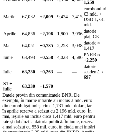
1,259
eurobonduri
€3 mld. +
Martie
67,032
+2,009
9,424
7,415
USD 1,731
mld.
datorie +
Aprilie
64,836
−2,196
1,800
3,996
plăți CE
datorie ≈
Mai
64,051
−0,785
2,253
3,038
1,417
PNRR ≈
Iunie
63,493
−0,558
4,028
4,586
+2,250
datorie
Iulie
63,230
−0,263
—
—
scadentă ≈
697
S1 +
63,230
−1,570
iulie
Datele provin din comunicatele BNR. De
exemplu, în martie intrările au inclus 3 mld. euro
din euroobligațiuni și circa 1,731 mld. dolari, iar
în aprilie rezerva a scăzut cu 2,196 mld. euro. În
mai, ieșirile au inclus circa 1,417 mld. euro pentru
rate și dobânzi la datoria publică. În iunie, rezerva
a mai scăzut cu 558 mil. euro, în ciuda unei intrări