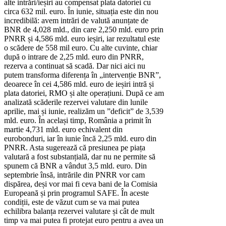
alte intrări/ieșiri au compensat plata datoriei cu
circa 632 mil. euro. În iunie, situația este din nou
incredibilă: avem intrări de valută anunțate de
BNR de 4,028 mld., din care 2,250 mld. euro prin
PNRR și 4,586 mld. euro ieșiri, iar rezultatul este
o scădere de 558 mil euro. Cu alte cuvinte, chiar
după o intrare de 2,25 mld. euro din PNRR,
rezerva a continuat să scadă. Dar nici aici nu
putem transforma diferența în „intervenție BNR”,
deoarece în cei 4,586 mld. euro de ieșiri intră și
plata datoriei, RMO și alte operațiuni. După ce am
analizată scăderile rezervei valutare din lunile
aprilie, mai și iunie, realizăm un ”deficit” de 3,539
mld. euro. În același timp, România a primit în
martie 4,731 mld. euro echivalent din
eurobonduri, iar în iunie încă 2,25 mld. euro din
PNRR. Asta sugerează că presiunea pe piața
valutară a fost substanțială, dar nu ne permite să
spunem că BNR a vândut 3,5 mld. euro. Din
septembrie însă, intrările din PNRR vor cam
dispărea, deși vor mai fi ceva bani de la Comisia
Europeană și prin programul SAFE. În aceste
condiții, este de văzut cum se va mai putea
echilibra balanța rezervei valutare și cât de mult
timp va mai putea fi protejat euro pentru a avea un