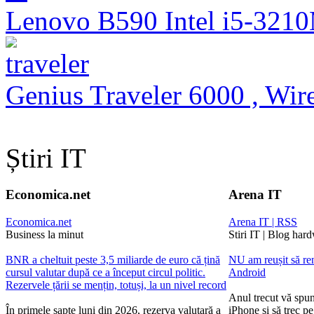
Lenovo B590 Intel i5-321
Genius Traveler 6000 , Wire
Știri IT
Economica.net
Arena IT
Economica.net
Arena IT | RSS
Business la minut
Stiri IT | Blog har
BNR a cheltuit peste 3,5 miliarde de euro că țină
NU am reușit să ren
cursul valutar după ce a început circul politic.
Android
Rezervele țării se mențin, totuși, la un nivel record
Anul trecut vă spu
În primele șapte luni din 2026, rezerva valutară a
iPhone și să trec p