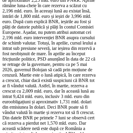
de aproximativ 2,25 mld. euro din PNRR. Aprilie
rămâne luna-cheie în care rezerva a scăzut cu
2,196 mld. euro. În aceeași lună au existat însă,
intrări de 1,800 mld. euro și ieșiri de 3,996 mld.
euro. După cum explică BNR, ieșirile au fost și
plăți de datorie publică și plăți în contul Comisiei
Europene. Așadar, nu putem atribui automat cei
2,196 mld. euro intervenției BNR asupra cursului
de schimb valutar. Totuși, în aprilie, cursul leului a
intrat sub presiune severă, iar ieșirea din rezervă a
fost neobișnuit de mare. În aprilie au început
fricțiunile politice, PSD anunțând în data de 22 că
se retrage de la guvernare, pentru ca pe 5 mai
2026, guvernul Bolojan să cadă prin moțiune de
cenzură. Martie este o lună atipică, în care rezerva
a crescut, chiar dacă există suspiciuni că BNR tot
ar fi vândut valută. Astfel, în martie, rezerva a
crescut cu 2,009 mld. euro, dar în această lună au
intrat 9,424 mld. euro, inclusiv 3 mld. euro din
euroobligațiuni și aproximativ 1,731 mld. dolari
din emisiunea în dolari. Deci BNR poate să fi
vândut valută în martie și rezerva tot să fi crescut.
Din datele BNR pe primele 7 luni se observă cert
că rezerva a pierdut net 1,570 mld. euro. Dar
această scădere netă este după ce România a