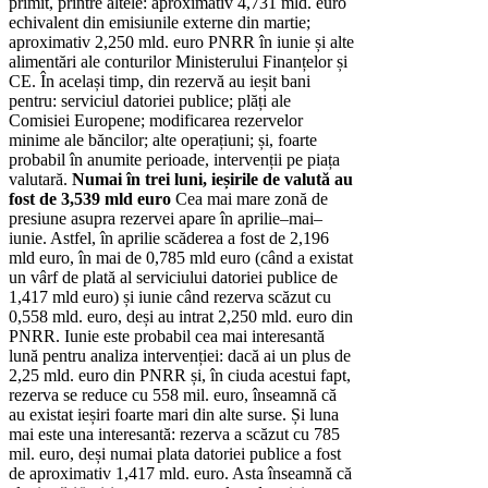
primit, printre altele: aproximativ 4,731 mld. euro
echivalent din emisiunile externe din martie;
aproximativ 2,250 mld. euro PNRR în iunie și alte
alimentări ale conturilor Ministerului Finanțelor și
CE. În același timp, din rezervă au ieșit bani
pentru: serviciul datoriei publice; plăți ale
Comisiei Europene; modificarea rezervelor
minime ale băncilor; alte operațiuni; și, foarte
probabil în anumite perioade, intervenții pe piața
valutară.
Numai în trei luni, ieșirile de valută au
fost de 3,539 mld euro
Cea mai mare zonă de
presiune asupra rezervei apare în aprilie–mai–
iunie. Astfel, în aprilie scăderea a fost de 2,196
mld euro, în mai de 0,785 mld euro (când a existat
un vârf de plată al serviciului datoriei publice de
1,417 mld euro) și iunie când rezerva scăzut cu
0,558 mld. euro, deși au intrat 2,250 mld. euro din
PNRR. Iunie este probabil cea mai interesantă
lună pentru analiza intervenției: dacă ai un plus de
2,25 mld. euro din PNRR și, în ciuda acestui fapt,
rezerva se reduce cu 558 mil. euro, înseamnă că
au existat ieșiri foarte mari din alte surse. Și luna
mai este una interesantă: rezerva a scăzut cu 785
mil. euro, deși numai plata datoriei publice a fost
de aproximativ 1,417 mld. euro. Asta înseamnă că