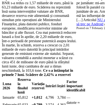
BNR s-a redus cu 1,57 miliarde de euro, până la
pe jumătate: mi-am 
63,23 miliarde de euro. Scăderea nu reprezintă
folosit în paralel c
însă suma intervențiilor valutare ale BNR,
jumătate de an. Am 
deoarece rezerva este alimentată și consumată
mă las influențat d
simultan prin operațiuni ale Ministerului
[…] Articolul
NU am
Finanțelor, plata datoriei publice, fonduri
să trec pe Android
a
europene, modificarea rezervelor minime ale
Posted on 7 February
băncilor și alte fluxuri. Cea mai puternică reducere
lunară a fost în aprilie, de 2,20 miliarde de euro,
într-o perioadă de presiune puternică asupra leului.
În martie, în schimb, rezerva a crescut cu 2,01
miliarde de euro datorită în principal intrărilor
generate de emisiuni externe ale statului. Separat,
valoarea contabilă a aurului monetar a scăzut cu
circa 451 de milioane de euro până la sfârșitul
lunii iunie, deși cantitatea de aur a rămas
neschimbată, la 103,6 tone.
Ce s-a întâmplat în
primele 7 luni. Scădere de 2,42% a rezervei
Rezerva
Factor
Luna
la
Variația
Intrări
Ieșiri
important
2026
finalul
rezervei
identificabil
lunii
Ianuarie
65,812
+1,012
4,796
3,784
—
datorie ≈
Februarie
65,023
−0,789
3,574
4,363