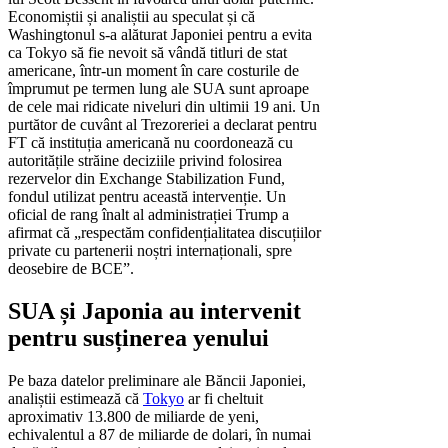
Economiștii și analiștii au speculat și că
Washingtonul s-a alăturat Japoniei pentru a evita
ca Tokyo să fie nevoit să vândă titluri de stat
americane, într-un moment în care costurile de
împrumut pe termen lung ale SUA sunt aproape
de cele mai ridicate niveluri din ultimii 19 ani. Un
purtător de cuvânt al Trezoreriei a declarat pentru
FT că instituția americană nu coordonează cu
autoritățile străine deciziile privind folosirea
rezervelor din Exchange Stabilization Fund,
fondul utilizat pentru această intervenție. Un
oficial de rang înalt al administrației Trump a
afirmat că „respectăm confidențialitatea discuțiilor
private cu partenerii noștri internaționali, spre
deosebire de BCE”.
SUA și Japonia au intervenit
pentru susținerea yenului
Pe baza datelor preliminare ale Băncii Japoniei,
analiștii estimează că
Tokyo
ar fi cheltuit
aproximativ 13.800 de miliarde de yeni,
echivalentul a 87 de miliarde de dolari, în numai