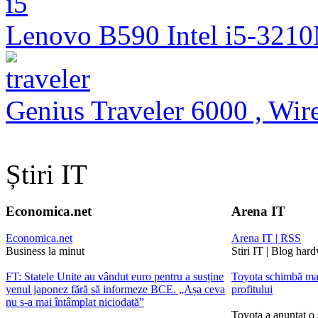
Lenovo B590 Intel i5-321
Genius Traveler 6000 , Wire
Știri IT
Economica.net
Arena IT
Economica.net
Arena IT | RSS
Business la minut
Stiri IT | Blog har
FT: Statele Unite au vândut euro pentru a susține
Toyota schimbă ma
yenul japonez fără să informeze BCE. „Așa ceva
profitului
nu s-a mai întâmplat niciodată”
Toyota a anunțat o