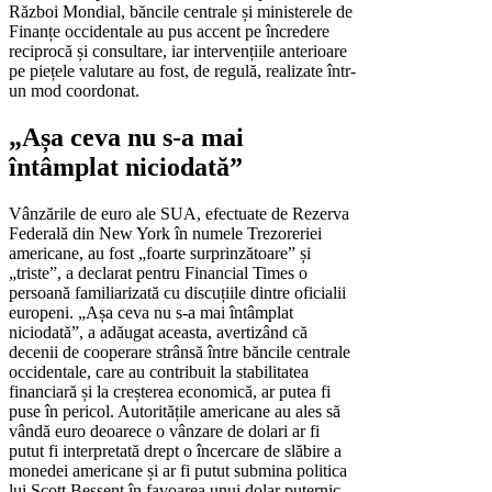
Război Mondial, băncile centrale și ministerele de
Finanțe occidentale au pus accent pe încredere
reciprocă și consultare, iar intervențiile anterioare
pe piețele valutare au fost, de regulă, realizate într-
un mod coordonat.
„Așa ceva nu s-a mai
întâmplat niciodată”
Vânzările de euro ale SUA, efectuate de Rezerva
Federală din New York în numele Trezoreriei
americane, au fost „foarte surprinzătoare” și
„triste”, a declarat pentru Financial Times o
persoană familiarizată cu discuțiile dintre oficialii
europeni. „Așa ceva nu s-a mai întâmplat
niciodată”, a adăugat aceasta, avertizând că
decenii de cooperare strânsă între băncile centrale
occidentale, care au contribuit la stabilitatea
financiară și la creșterea economică, ar putea fi
puse în pericol. Autoritățile americane au ales să
vândă euro deoarece o vânzare de dolari ar fi
putut fi interpretată drept o încercare de slăbire a
monedei americane și ar fi putut submina politica
lui Scott Bessent în favoarea unui dolar puternic.