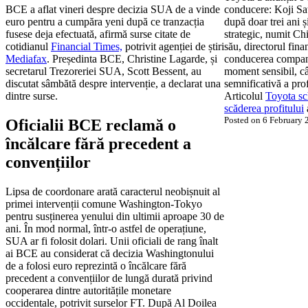
BCE a aflat vineri despre decizia SUA de a vinde
conducere: Koji Sa
euro pentru a cumpăra yeni după ce tranzacția
după doar trei ani ș
fusese deja efectuată, afirmă surse citate de
strategic, numit Chi
cotidianul
Financial Times,
potrivit agenției de știri
său, directorul fin
Mediafax
. Președinta BCE, Christine Lagarde, și
conducerea compani
secretarul Trezoreriei SUA, Scott Bessent, au
moment sensibil, câ
discutat sâmbătă despre intervenție, a declarat una
semnificativă a pro
dintre surse.
Articolul
Toyota s
scăderea profitului
Posted on 6 February
Oficialii BCE reclamă o
încălcare fără precedent a
convențiilor
Lipsa de coordonare arată caracterul neobișnuit al
primei intervenții comune Washington-Tokyo
pentru susținerea yenului din ultimii aproape 30 de
ani. În mod normal, într-o astfel de operațiune,
SUA ar fi folosit dolari. Unii oficiali de rang înalt
ai BCE au considerat că decizia Washingtonului
de a folosi euro reprezintă o încălcare fără
precedent a convențiilor de lungă durată privind
cooperarea dintre autoritățile monetare
occidentale, potrivit surselor FT. După Al Doilea