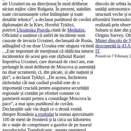
ale Ucrainei nu au direcționat în mod deliberat
dincolo de orbita l
niciun mijloc către Bulgaria. În prezent, stabilim
unități astronomice 
toate circumstanțele celor întâmplate și toate
structură veche și 
detaliile tehnice”, a declarat purtătorul de cuvânt al
formării Sistemului
diplomației de la Kiev, Heorhii Tykhyi,
realizată prin obser
potrivit
Ukrainska Pravda,
citată de
Mediafax
.
Subaru și date din 
Oficialul a susținut că astfel de incidente sunt
Origins Survey. Obi
cauzate de invazia Ucrainei, declanșată de Rusia,
Mister dincolo de N
adăugând că nu doar Ucraina este singura victimă
descoperită la 43 
. „Este important de menționat că rădăcina tuturor
IT
.
incidentelor de acest gen este războiul Rusiei
Posted on 7 February
împotriva Ucrainei, care durează de cinci ani, este
prelungit în mod deliberat de Moscova și amenință
nu doar ucrainenii, ci, din păcate, și alte națiuni și
țări”, a declarat Tykhyi. „De aceea, încheierea
războiului cât mai curând posibil este de o
importanță crucială pentru asigurarea securității
regionale și contăm pe eforturi comune cu
partenerii noștri pentru a constrânge Moscova la
pace”, a mai spus purtătorul de cuvânt.
Declarațiile sale vin după ce o dronă venită
dinspre România
a explodat
la numai aproximativ
100 de metri de frontieră și la circa un kilometru
de o stație de comprimare a gazelor de pe traseul
gazoductului Transbalcanic, anunța premierul