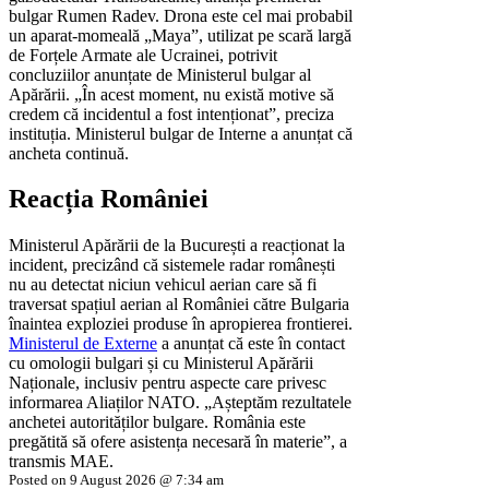
bulgar Rumen Radev. Drona este cel mai probabil
un aparat-momeală „Maya”, utilizat pe scară largă
de Forțele Armate ale Ucrainei, potrivit
concluziilor anunțate de Ministerul bulgar al
Apărării. „În acest moment, nu există motive să
credem că incidentul a fost intenționat”, preciza
instituția. Ministerul bulgar de Interne a anunțat că
ancheta continuă.
Reacția României
Ministerul Apărării de la București a reacționat la
incident, precizând că sistemele radar românești
nu au detectat niciun vehicul aerian care să fi
traversat spațiul aerian al României către Bulgaria
înaintea exploziei produse în apropierea frontierei.
Ministerul de Externe
a anunțat că este în contact
cu omologii bulgari și cu Ministerul Apărării
Naționale, inclusiv pentru aspecte care privesc
informarea Aliaților NATO. „Așteptăm rezultatele
anchetei autorităților bulgare. România este
pregătită să ofere asistența necesară în materie”, a
transmis MAE.
Posted on 9 August 2026 @ 7:34 am