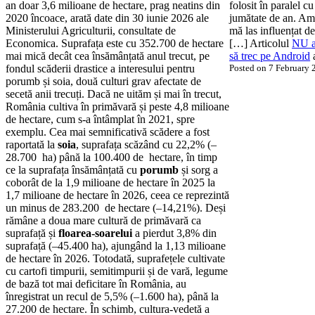
an doar 3,6 milioane de hectare, prag neatins din
folosit în paralel c
2020 încoace, arată date din 30 iunie 2026 ale
jumătate de an. Am 
Ministerului Agriculturii, consultate de
mă las influențat d
Economica. Suprafața este cu 352.700 de hectare
[…] Articolul
NU am
mai mică decât cea însămânțată anul trecut, pe
să trec pe Android
a
fondul scăderii drastice a interesului pentru
Posted on 7 February
porumb și soia, două culturi grav afectate de
secetă anii trecuți. Dacă ne uităm și mai în trecut,
România cultiva în primăvară și peste 4,8 milioane
de hectare, cum s-a întâmplat în 2021, spre
exemplu. Cea mai semnificativă scădere a fost
raportată la
soia
, suprafața scăzând cu 22,2% (–
28.700 ha) până la 100.400 de hectare, în timp
ce la suprafața însămânțată cu
porumb
și sorg a
coborât de la 1,9 milioane de hectare în 2025 la
1,7 milioane de hectare în 2026, ceea ce reprezintă
un minus de 283.200 de hectare (–14,21%). Deși
rămâne a doua mare cultură de primăvară ca
suprafață și
floarea-soarelui
a pierdut 3,8% din
suprafață (–45.400 ha), ajungând la 1,13 milioane
de hectare în 2026. Totodată, suprafețele cultivate
cu cartofi timpurii, semitimpurii și de vară, legume
de bază tot mai deficitare în România, au
înregistrat un recul de 5,5% (–1.600 ha), până la
27.200 de hectare. În schimb, cultura-vedetă a