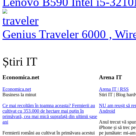
Lenovo B590 Intel i5-321
Genius Traveler 6000 , Wire
Știri IT
Economica.net
Arena IT
Economica.net
Arena IT | RSS
Business la minut
Stiri IT | Blog har
Ce mai recoltăm în toamna aceasta? Fermierii au
NU am reușit să ren
cultivat cu 353.000 de hectare mai puțin în
Android
primăvară, cea mai mică suprafață din ultimii șase
ani
Anul trecut vă spu
iPhone și să trec p
Fermierii români au cultivat în primăvara acestui
pe jumătate: mi-am 