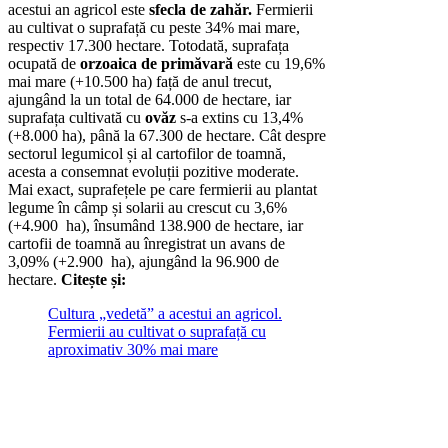
acestui an agricol este
sfecla de zahăr.
Fermierii
au cultivat o suprafață cu peste 34% mai mare,
respectiv 17.300 hectare. Totodată, suprafața
ocupată de
orzoaica de primăvară
este cu 19,6%
mai mare (+10.500 ha) față de anul trecut,
ajungând la un total de 64.000 de hectare, iar
suprafața cultivată cu
ovăz
s-a extins cu 13,4%
(+8.000 ha), până la 67.300 de hectare. Cât despre
sectorul legumicol și al cartofilor de toamnă,
acesta a consemnat evoluții pozitive moderate.
Mai exact, suprafețele pe care fermierii au plantat
legume în câmp și solarii au crescut cu 3,6%
(+4.900 ha), însumând 138.900 de hectare, iar
cartofii de toamnă au înregistrat un avans de
3,09% (+2.900 ha), ajungând la 96.900 de
hectare.
Citește și:
Cultura „vedetă” a acestui an agricol.
Fermierii au cultivat o suprafață cu
aproximativ 30% mai mare