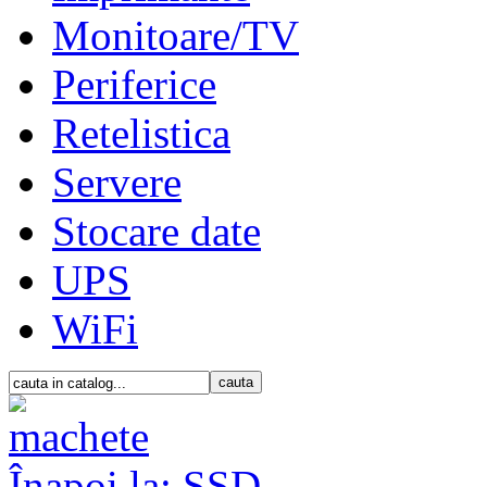
Monitoare/TV
Periferice
Retelistica
Servere
Stocare date
UPS
WiFi
Înapoi la: SSD