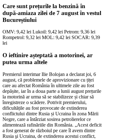
Care sunt prețurile la benzină în
după-amiaza zilei de 7 august în vestul
Bucureștiului
OMV: 9,42 lei Lukoil: 9,42 lei Petrom: 9,36 lei
Rompetrol: 9,32 lei MOL: 9,42 lei SOCAR: 9,39
lei
O ieftinire așteptată a motorinei, ar
putea urma altele
Premierul interimar Ilie Bolojan a declarat joi, 6
august, că problemele de aprovizionare cu țiței
care au afectat România în ultimele zile au fost
depășite, iar în a doua parte a lunii august prețurile
la motorină ar urma să se stabilizeze și chiar să
înregistreze o scădere. Potrivit premierului,
dificultățile au fost provocate de extinderea
conflictului dintre Rusia și Ucraina în zona Mării
Negre, care a întârziat sosirea petrolierelor ce
alimentează rafinăriile din România. „Acest deficit
a fost generat de războiul pe care îl avem dintre
Rusia şi Ucraina, de extinderea acestui conflict,