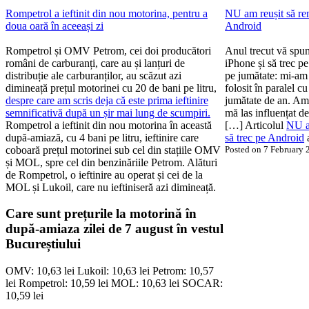
Rompetrol a ieftinit din nou motorina, pentru a
NU am reușit să ren
doua oară în aceeași zi
Android
Rompetrol și OMV Petrom, cei doi producători
Anul trecut vă spu
români de carburanți, care au și lanțuri de
iPhone și să trec p
distribuție ale carburanților, au scăzut azi
pe jumătate: mi-am 
dimineață prețul motorinei cu 20 de bani pe litru,
folosit în paralel c
despre care am scris deja că este prima ieftinire
jumătate de an. Am 
semnificativă după un șir mai lung de scumpiri.
mă las influențat d
Rompetrol a ieftinit din nou motorina în această
[…] Articolul
NU am
după-amiază, cu 4 bani pe litru, ieftinire care
să trec pe Android
a
coboară prețul motorinei sub cel din stațiile OMV
Posted on 7 February
și MOL, spre cel din benzinăriile Petrom. Alături
de Rompetrol, o ieftinire au operat și cei de la
MOL și Lukoil, care nu ieftiniseră azi dimineață.
Care sunt prețurile la motorină în
după-amiaza zilei de 7 august în vestul
Bucureștiului
OMV: 10,63 lei Lukoil: 10,63 lei Petrom: 10,57
lei Rompetrol: 10,59 lei MOL: 10,63 lei SOCAR:
10,59 lei