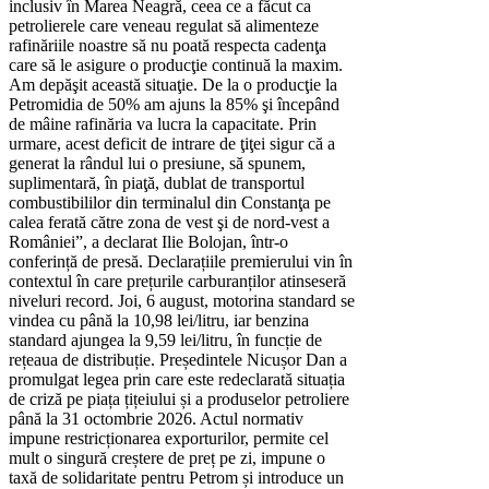
inclusiv în Marea Neagră, ceea ce a făcut ca
petrolierele care veneau regulat să alimenteze
rafinăriile noastre să nu poată respecta cadenţa
care să le asigure o producţie continuă la maxim.
Am depăşit această situaţie. De la o producţie la
Petromidia de 50% am ajuns la 85% şi începând
de mâine rafinăria va lucra la capacitate. Prin
urmare, acest deficit de intrare de ţiţei sigur că a
generat la rândul lui o presiune, să spunem,
suplimentară, în piaţă, dublat de transportul
combustibililor din terminalul din Constanţa pe
calea ferată către zona de vest şi de nord-vest a
României”, a declarat Ilie Bolojan, într-o
conferință de presă. Declarațiile premierului vin în
contextul în care prețurile carburanților atinseseră
niveluri record. Joi, 6 august, motorina standard se
vindea cu până la 10,98 lei/litru, iar benzina
standard ajungea la 9,59 lei/litru, în funcție de
rețeaua de distribuție. Președintele Nicușor Dan a
promulgat legea prin care este redeclarată situația
de criză pe piața țițeiului și a produselor petroliere
până la 31 octombrie 2026. Actul normativ
impune restricționarea exporturilor, permite cel
mult o singură creștere de preț pe zi, impune o
taxă de solidaritate pentru Petrom și introduce un