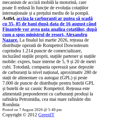
mecanism de acciză mobilă la motorină, care
poate fi redusă în funcție de evoluția cotațiilor
internaționale și a prețului mediu de la pompă.
Astfel,
acciza la carburanți ar putea să scadă
cu 35- 85 de bani după data de 16 august când
Finanțele vor avea gata analiza cotațiilor, după
cum a spus ministrul de resort, Alexandru
Nazare.
La finalul lui martie 2026, rețeaua de
distribuție operată de Rompetrol Downstream
cuprindea 1.214 puncte de comercializare,
incluzând stațiile proprii, stațiile partener și stațiile
mobile: expres, baze interne de 5, 9 și 20 de metri
cubi. Totodată, compania operează șase depozite
de carburanți la nivel național, aproximativ 280 de
stații de alimentare cu autogaz (GPL) și peste
7.000 de puncte de distribuție pentru butelii GPL
și butelii de uz casnic Rompetrol. Rețeaua este
alimentată preponderent cu carburanți produși la
rafinăria Petromidia, cea mai mare rafinărie din
România
Posted on 7 August 2026 @ 5:49 pm
Copyright © 2012
GreenIT