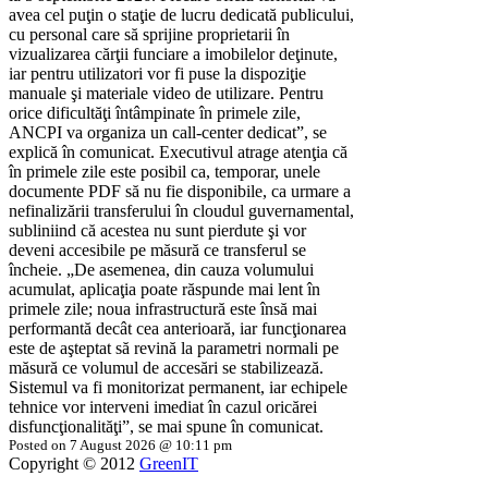
avea cel puţin o staţie de lucru dedicată publicului,
cu personal care să sprijine proprietarii în
vizualizarea cărţii funciare a imobilelor deţinute,
iar pentru utilizatori vor fi puse la dispoziţie
manuale şi materiale video de utilizare. Pentru
orice dificultăţi întâmpinate în primele zile,
ANCPI va organiza un call-center dedicat”, se
explică în comunicat. Executivul atrage atenţia că
în primele zile este posibil ca, temporar, unele
documente PDF să nu fie disponibile, ca urmare a
nefinalizării transferului în cloudul guvernamental,
subliniind că acestea nu sunt pierdute şi vor
deveni accesibile pe măsură ce transferul se
încheie. „De asemenea, din cauza volumului
acumulat, aplicaţia poate răspunde mai lent în
primele zile; noua infrastructură este însă mai
performantă decât cea anterioară, iar funcţionarea
este de aşteptat să revină la parametri normali pe
măsură ce volumul de accesări se stabilizează.
Sistemul va fi monitorizat permanent, iar echipele
tehnice vor interveni imediat în cazul oricărei
disfuncţionalităţi”, se mai spune în comunicat.
Posted on 7 August 2026 @ 10:11 pm
Copyright © 2012
GreenIT