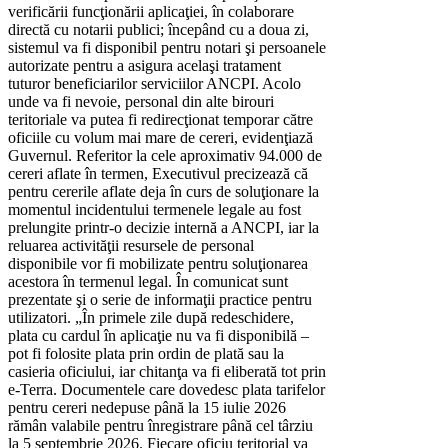
verificării funcţionării aplicaţiei, în colaborare
directă cu notarii publici; începând cu a doua zi,
sistemul va fi disponibil pentru notari şi persoanele
autorizate pentru a asigura acelaşi tratament
tuturor beneficiarilor serviciilor ANCPI. Acolo
unde va fi nevoie, personal din alte birouri
teritoriale va putea fi redirecţionat temporar către
oficiile cu volum mai mare de cereri, evidenţiază
Guvernul. Referitor la cele aproximativ 94.000 de
cereri aflate în termen, Executivul precizează că
pentru cererile aflate deja în curs de soluţionare la
momentul incidentului termenele legale au fost
prelungite printr-o decizie internă a ANCPI, iar la
reluarea activităţii resursele de personal
disponibile vor fi mobilizate pentru soluţionarea
acestora în termenul legal. În comunicat sunt
prezentate şi o serie de informaţii practice pentru
utilizatori. „În primele zile după redeschidere,
plata cu cardul în aplicaţie nu va fi disponibilă –
pot fi folosite plata prin ordin de plată sau la
casieria oficiului, iar chitanţa va fi eliberată tot prin
e-Terra. Documentele care dovedesc plata tarifelor
pentru cereri nedepuse până la 15 iulie 2026
rămân valabile pentru înregistrare până cel târziu
la 5 septembrie 2026. Fiecare oficiu teritorial va