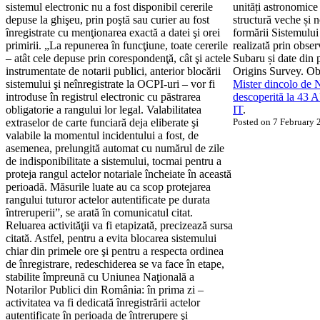
sistemul electronic nu a fost disponibil cererile
unități astronomice 
depuse la ghişeu, prin poştă sau curier au fost
structură veche și 
înregistrate cu menţionarea exactă a datei şi orei
formării Sistemului
primirii. „La repunerea în funcţiune, toate cererile
realizată prin obser
– atât cele depuse prin corespondenţă, cât şi actele
Subaru și date din 
instrumentate de notarii publici, anterior blocării
Origins Survey. Obi
sistemului şi neînregistrate la OCPI-uri – vor fi
Mister dincolo de N
introduse în registrul electronic cu păstrarea
descoperită la 43 
obligatorie a rangului lor legal. Valabilitatea
IT
.
extraselor de carte funciară deja eliberate şi
Posted on 7 February
valabile la momentul incidentului a fost, de
asemenea, prelungită automat cu numărul de zile
de indisponibilitate a sistemului, tocmai pentru a
proteja rangul actelor notariale încheiate în această
perioadă. Măsurile luate au ca scop protejarea
rangului tuturor actelor autentificate pe durata
întreruperii”, se arată în comunicatul citat.
Reluarea activităţii va fi etapizată, precizează sursa
citată. Astfel, pentru a evita blocarea sistemului
chiar din primele ore şi pentru a respecta ordinea
de înregistrare, redeschiderea se va face în etape,
stabilite împreună cu Uniunea Naţională a
Notarilor Publici din România: în prima zi –
activitatea va fi dedicată înregistrării actelor
autentificate în perioada de întrerupere şi